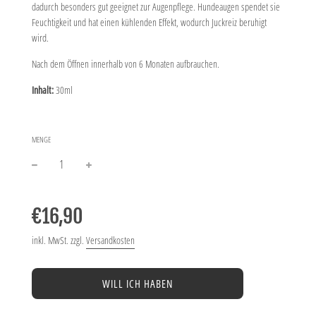
dadurch besonders gut geeignet zur Augenpflege. Hundeaugen spendet sie
Feuchtigkeit und hat einen kühlenden Effekt, wodurch Juckreiz beruhigt
wird.
Nach dem Öffnen innerhalb von 6 Monaten aufbrauchen.
Inhalt:
30ml
MENGE
−
+
Normaler
Preis
€16,90
inkl. MwSt. zzgl.
Versandkosten
WILL ICH HABEN