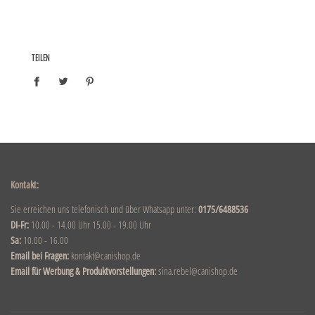
TEILEN
Kontakt:
Sie erreichen uns telefonisch und über Whatsapp unter:
0175/6488536
DI-Fr:
10.00 - 14.00 Uhr 15.00 - 19.00 Uhr
Sa:
10.00 - 16.00
Email bei Fragen:
kontakt@canishop.de
Email für Werbung & Produktvorstellungen:
sina.rebel@canishop.de