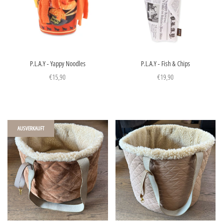
P.L.A.Y - Yappy Noodles
P.L.A.Y - Fish & Chips
€15,90
€19,90
AUSVERKAUFT