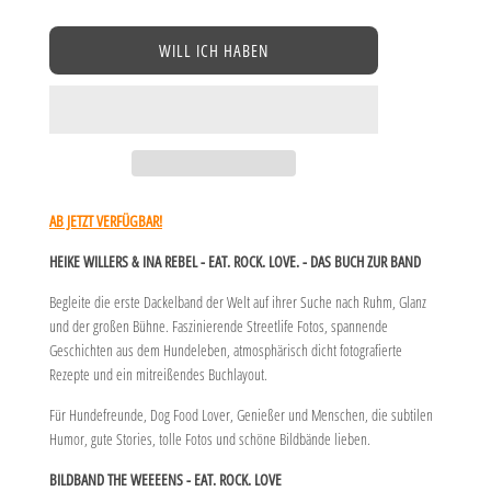
−
+
WILL ICH HABEN
AB JETZT VERFÜGBAR!
HEIKE WILLERS & INA REBEL -
EAT. ROCK. LOVE. - DAS BUCH ZUR BAND
Begleite die erste Dackelband der Welt auf ihrer Suche nach Ruhm, Glanz
und der großen Bühne. Faszinierende Streetlife Fotos, spannende
Geschichten aus dem Hundeleben, atmosphärisch dicht fotografierte
Rezepte und ein mitreißendes Buchlayout.
Für Hundefreunde, Dog Food Lover, Genießer und Menschen, die subtilen
Humor, gute Stories, tolle Fotos und schöne Bildbände lieben.
BILDBAND THE WEEEENS - EAT. ROCK. LOVE