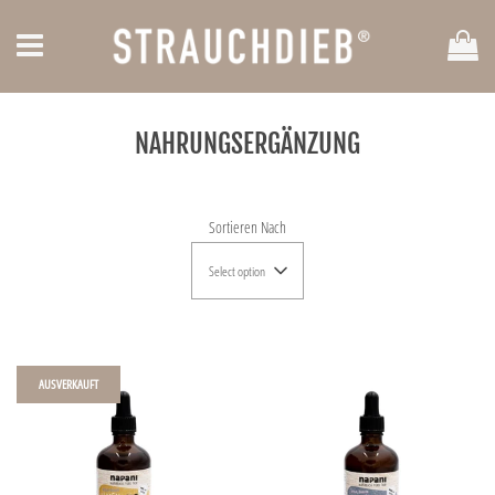
Ei
Menü
NAHRUNGSERGÄNZUNG
Sortieren Nach
Select option
AUSVERKAUFT