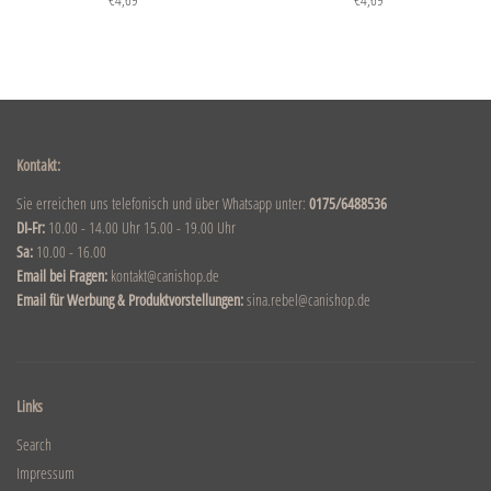
Kontakt:
Sie erreichen uns telefonisch und über Whatsapp unter:
0175/6488536
DI-Fr:
10.00 - 14.00 Uhr 15.00 - 19.00 Uhr
Sa:
10.00 - 16.00
Email bei Fragen:
kontakt@canishop.de
Email für Werbung & Produktvorstellungen:
sina.rebel@canishop.de
Links
Search
Impressum