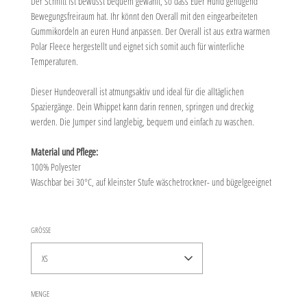
Der Schnitt ist bewusst bequem gewählt, so dass Euer Hund genügend
Bewegungsfreiraum hat. Ihr könnt den Overall mit den eingearbeiteten
Gummikordeln an euren Hund anpassen. Der Overall ist aus extra warmen
Polar Fleece hergestellt und eignet sich somit auch für winterliche
Temperaturen.
Dieser Hundeoverall ist atmungsaktiv und ideal für die alltäglichen
Spaziergänge. Dein Whippet kann darin rennen, springen und dreckig
werden. Die Jumper sind langlebig, bequem und einfach zu waschen.
Material und Pflege:
100% Polyester
Waschbar bei 30°C, auf kleinster Stufe wäschetrockner- und bügelgeeignet
GRÖSSE
XS
MENGE