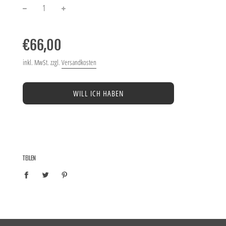
−
+
Normaler
Preis
€66,00
inkl. MwSt. zzgl.
Versandkosten
WILL ICH HABEN
TEILEN