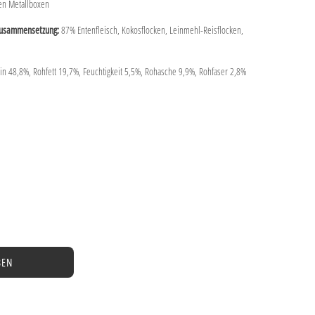
nen Metallboxen
 Zusammensetzung:
87% Entenfleisch, Kokosflocken, Leinmehl-Reisflocken,
n 48,8%, Rohfett 19,7%, Feuchtigkeit 5,5%, Rohasche 9,9%, Rohfaser 2,8%
BEN