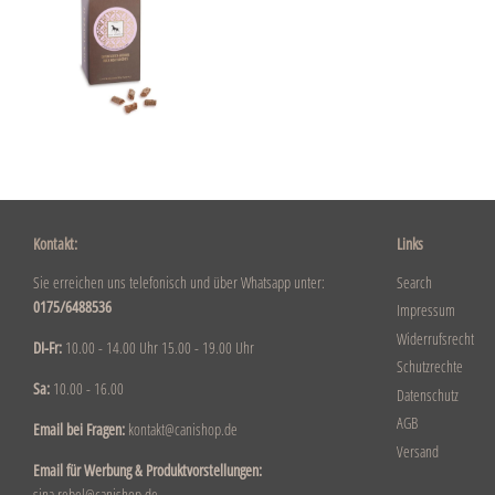
Kontakt:
Links
Sie erreichen uns telefonisch und über Whatsapp unter:
Search
0175/6488536
Impressum
Widerrufsrecht
DI-Fr:
10.00 - 14.00 Uhr 15.00 - 19.00 Uhr
Schutzrechte
Sa:
10.00 - 16.00
Datenschutz
AGB
Email bei Fragen:
kontakt@canishop.de
Versand
Email für Werbung & Produktvorstellungen:
sina.rebel@canishop.de