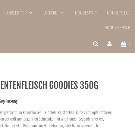
HUNDEFUTTER
LECKERLI
HUNDESPORT
HUNDEPFLEGE
HUNDEMENSCH
0
 - ENTENFLEISCH GOODIES 350G
350g-Packung
ertig ergänzt um Kokosflocken, Leinmehl-Reisflocken, Kürbis und Apfelrohfaser,
gen Leckerli zum begehrten Schmankerl für alle Hunde. Besonders lecker,
t. Die perfekte Belohnung im Hundetraining oder für zwischendurch.