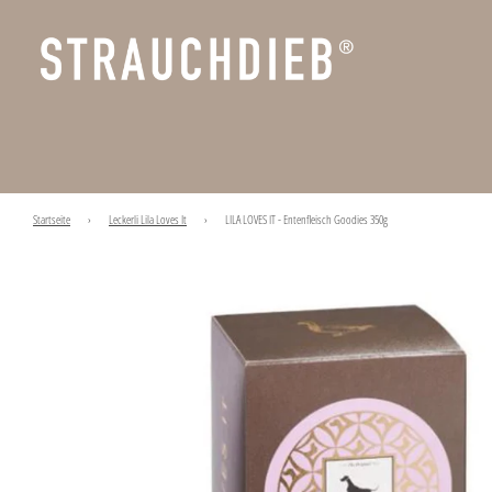
Startseite
›
Leckerli Lila Loves It
›
LILA LOVES IT - Entenfleisch Goodies 350g