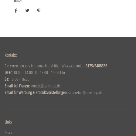
TEILEN
Kontakt:
Sie erreichen uns telefonisch und über Whatsapp unter:
0175/6488536
DI-Fr:
10.00 - 14.00 Uhr 15.00 - 19.00 Uhr
Sa:
10.00 - 16.00
Email bei Fragen:
kontakt@canishop.de
Email für Werbung & Produktvorstellungen:
sina.rebel@canishop.de
Links
Search