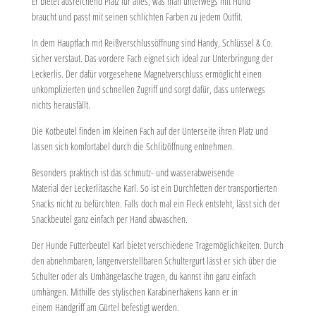
Er bietet ausreichend Platz für alles, was man unterwegs mit Hund
braucht und passt mit seinen schlichten Farben zu jedem Outfit.
In dem Hauptfach mit Reißverschlussöffnung sind Handy, Schlüssel & Co.
sicher verstaut. Das vordere Fach eignet sich ideal zur Unterbringung der
Leckerlis. Der dafür vorgesehene Magnetverschluss ermöglicht einen
unkomplizierten und schnellen Zugriff und sorgt dafür, dass unterwegs
nichts herausfällt.
Die Kotbeutel finden im kleinen Fach auf der Unterseite ihren Platz und
lassen sich komfortabel durch die Schlitzöffnung entnehmen.
Besonders praktisch ist das schmutz- und wasserabweisende
Material der Leckerlitasche Karl. So ist ein Durchfetten der transportierten
Snacks nicht zu befürchten. Falls doch mal ein Fleck entsteht, lässt sich der
Snackbeutel ganz einfach per Hand abwaschen.
Der Hunde Futterbeutel Karl bietet verschiedene Tragemöglichkeiten. Durch
den abnehmbaren, längenverstellbaren Schultergurt lässt er sich über die
Schulter oder als Umhängetasche tragen, du kannst ihn ganz einfach
umhängen. Mithilfe des stylischen Karabinerhakens kann er in
einem Handgriff am Gürtel befestigt werden.