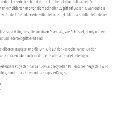
bleiben Leckerlis frisch und der Leckerlibeutel dauerhaft sauber. Der
 unkomplizierten und vor allem schnellen Zugriff auf Leckerlis, während ein
 verhindert. Das integrierte Kotbeutelfach sorgt dafür, dass Kotbeutel jederzeit
luss sorgt dafür, dass alle wichtigen Essentials, wie Schlüssel, Handy und ein
t und jederzeit griffbereit sind.
ellbaren Tragegurt und die Schlaufe auf der Rückseite kannst Du den
örper tragen, aber auch an der Leine oder am Gürtel befestigen.
eisendem Polyester, das zu 100% aus recycelten PET Flaschen hergestellt wird
ich, sondern auch besonders strapazierfähig ist.
)
r