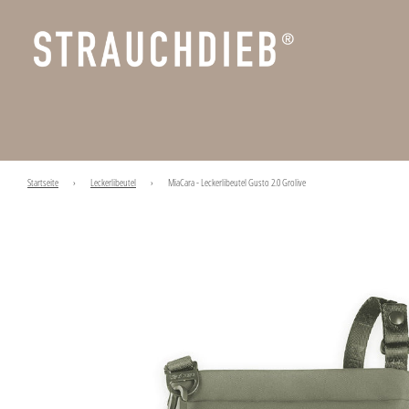
Startseite
›
Leckerlibeutel
›
MiaCara - Leckerlibeutel Gusto 2.0 Grolive