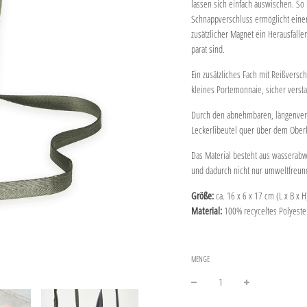
lassen sich einfach auswischen. So 
Schnappverschluss ermöglicht einen
zusätzlicher Magnet ein Herausfallen
parat sind.
Ein zusätzliches Fach mit Reißversch
kleines Portemonnaie, sicher verstau
Durch den abnehmbaren, längenverst
Leckerlibeutel quer über dem Oberk
Das Material besteht aus wasserabw
und dadurch nicht nur umweltfreundl
Größe:
ca. 16 x 6 x 17 cm (L x B x H
Material:
100% recyceltes Polyeste
MENGE
−
+