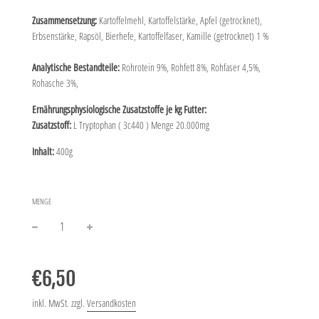
Zusammensetzung:
Kartoffelmehl, Kartoffelstärke, Apfel (getrocknet),
Erbsenstärke, Rapsöl, Bierhefe, Kartoffelfaser, Kamille (getrocknet) 1
%
Analytische Bestandteile:
Rohrotein 9%, Rohfett 8%, Rohfaser 4,5%,
Rohasche 3%,
Ernährungsphysiologische Zusatzstoffe je kg Futter:
Zusatzstoff:
L Tryptophan ( 3c440 ) Menge 20.000mg
Inhalt:
400g
MENGE
−
+
Normaler
Preis
€6,50
inkl. MwSt. zzgl.
Versandkosten