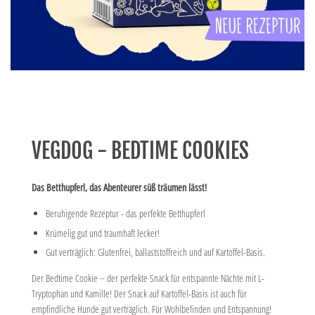
VEGDOG - BEDTIME COOKIES
Das Betthupferl, das Abenteurer süß träumen lässt!
Beruhigende Rezeptur - das perfekte Betthupferl
Krümelig gut und traumhaft lecker!
Gut verträglich: Glutenfrei, ballaststoffreich und auf Kartoffel-Basis.
Der Bedtime Cookie – der perfekte Snack für entspannte Nächte mit L-
Tryptophan und Kamille! Der Snack auf Kartoffel-Basis ist auch für
empfindliche Hunde gut verträglich. Für Wohlbefinden und Entspannung!