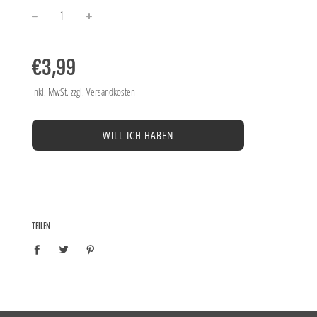
−
+
Normaler
Preis
€3,99
inkl. MwSt. zzgl.
Versandkosten
WILL ICH HABEN
TEILEN