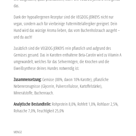
das.
Dank der hypoallergenen Rezeptur sind die VEGDOG JERKEYS nicht nur
vegan, sondern auch für vierbeinige Futtermittelallergiker geeignet. Dein
Hund wird das würzige Aroma lieben, das vom Buchenholzrauch ausgeht –
und du auch!
Zusätzlich sind die VEGDOG JERKEYS rein pflanzlich und aufgrund des
Gemüses gesund. Das in Karotten enthaltene Beta-Carotin wird zu Vitamin A
umgewandelt, welches für das Sehvermögen, die Knochen und die
Eiweißsynthese deines Hundes notwendig ist.
Zusammensetzung:
Gemüse (88%, davon 10% Karotte), pflanzliche
Nebenerzeugnisse (Glycerin, Pulvercellulose, Kartoffelstärke),
Mineralstoffe, Buchenrauch.
Analytische Bestandteile:
Rohprotein 8,0%, Rohfett 1,0%, Rohfaser 2,5%,
Rohasche 7,0%, Feuchtigkeit 25,0%
MENGE