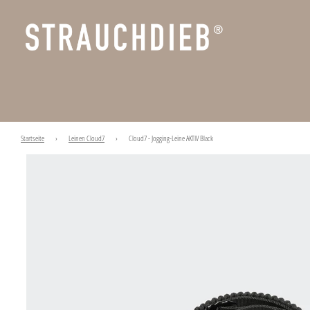
Startseite
›
Leinen Cloud7
›
Cloud7 - Jogging-Leine AKTIV Black