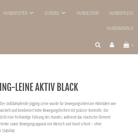
HUNDEFUTTER
LECKERLI
HUNDESPORT
HUNDEPFLEGE
HUNDEMENSCH
0
ING-LEINE AKTIV BLACK
: Die stoßdämpfende Jogging-Leine wurde für bewegungsintensive Aktivitäten wie
wickelt und kombiniert hohe Bewegungsfreiheit mit präziser Kontrolle. Die
öglicht eine freihändige Führung des Hundes, während das elastische Element
o Gelenke sowie Bewegungsapparat von Mensch und Hund schont – ohne
Stabilität.