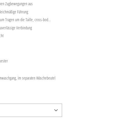
chen Zugbewegungen aus
gleichmäßige Führung
zum Tragen um die Taille, cross-bod...
zuverlässige Verbindung
cht
ester
inwaschgang, im separaten Wäschebeutel