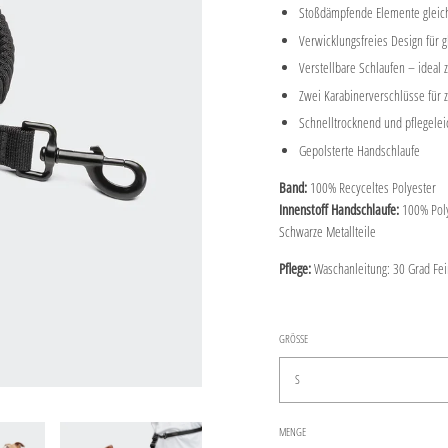
Stoßdämpfende Elemente glei
Verwicklungsfreies Design für 
Verstellbare Schlaufen – ideal 
Zwei Karabinerverschlüsse für 
Schnelltrocknend und pflegelei
Gepolsterte Handschlaufe
Band:
100% Recyceltes Polyester
Innenstoff Handschlaufe:
100% Poly
Schwarze Metallteile
Pflege:
Waschanleitung: 30 Grad Fe
GRÖSSE
S
MENGE