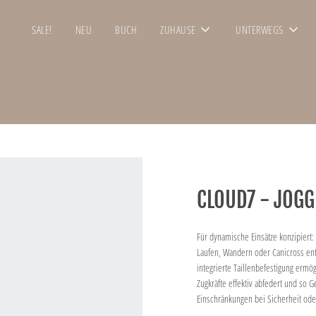
SALE!
NEU
BUCH
ZUHAUSE
UNTERWEGS
CLOUD7 - JOGG
Für dynamische Einsätze konzipiert
Laufen, Wandern oder Canicross ent
integrierte Taillenbefestigung erm
Zugkräfte effektiv abfedert und s
Einschränkungen bei Sicherheit oder 