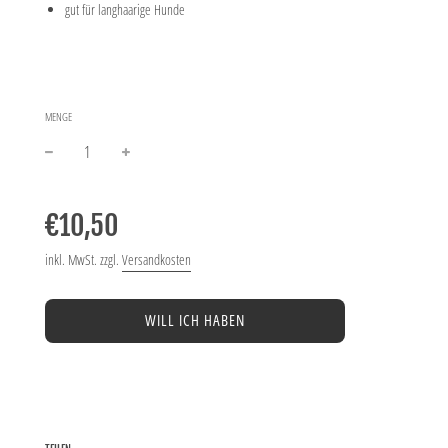
gut für langhaarige Hunde
MENGE
−
+
Normaler
Preis
€10,50
inkl. MwSt. zzgl.
Versandkosten
WILL ICH HABEN