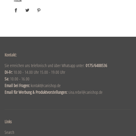
TEILEN
Kontakt:
Sie erreichen uns telefonisch und über Whatsapp unter:
0175/6488536
DI-Fr:
10.00 - 14.00 Uhr 15.00 - 19.00 Uhr
Sa:
10.00 - 16.00
Email bei Fragen:
kontakt@canishop.de
Email für Werbung & Produktvorstellungen:
sina.rebel@canishop.de
Links
Search