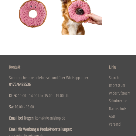
Kontakt:
Links
Sie erreichen uns telefonisch und über Whatsapp unter:
Search
0175/6488536
Impressum
Widerrufsrecht
DI-Fr:
10.00 - 14.00 Uhr 15.00 - 19.00 Uhr
Schutzrechte
Sa:
10.00 - 16.00
Datenschutz
AGB
Email bei Fragen:
kontakt@canishop.de
Versand
Email für Werbung & Produktvorstellungen:
sina.rebel@canishop.de