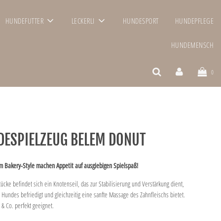
HUNDEFUTTER
LECKERLI
HUNDESPORT
HUNDEPFLEGE
HUNDEMENSCH
0
DESPIELZEUG BELEM DONUT
m Bakery-Style machen Appetit auf ausgiebigen Spielspaß!
cke befindet sich ein Knotenseil, das zur Stabilisierung und Verstärkung dient,
 Hundes befriedigt und gleichzeitig eine sanfte Massage des Zahnfleischs bietet.
& Co. perfekt geeignet.