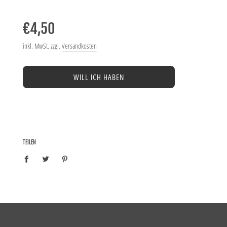
Normaler
Preis
€4,50
inkl. MwSt. zzgl.
Versandkosten
WILL ICH HABEN
TEILEN