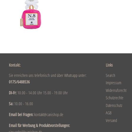
Kontakt:
Links
Sie erreichen uns telefonisch und über Whatsapp unter:
Search
0175/6488536
Impressum
Widerrufsrecht
DI-Fr:
10.00 - 14.00 Uhr 15.00 - 19.00 Uhr
Schutzrechte
Sa:
10.00 - 16.00
Datenschutz
AGB
Email bei Fragen:
kontakt@canishop.de
Versand
Email für Werbung & Produktvorstellungen:
sina.rebel@canishop.de