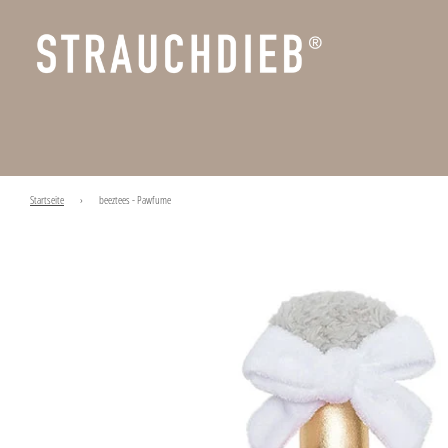
Startseite
›
beeztees - Pawfume