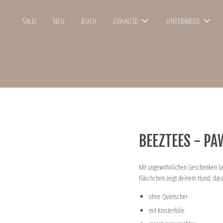
SALE!
NEU
BUCH
ZUHAUSE
UNTERWEGS
BEEZTEES - P
Mit ungewöhnlichen Geschenken las
Fläschchen zeigt deinem Hund, dass
ohne Quietscher
mit Knisterfolie