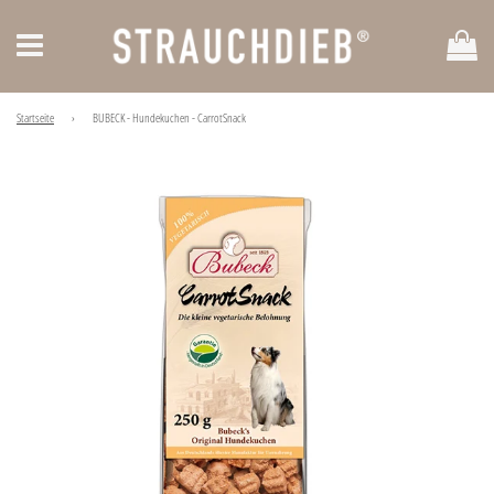
Ei
Menü
Startseite
›
BUBECK - Hundekuchen - CarrotSnack