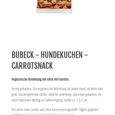
BUBECK - HUNDEKUCHEN -
CARROTSNACK
Vegetarische Belohnung mit extra viel Karotte.
Kernig gebacken. Die vegetarische Belohnung für jeden Hund, ob klein oder
groß. Taschengerechte Größe, ideal für unterwegs. Extra hart gebacken, für
einen optimalen Beitrag zur Zahnreinigung. Größe ca. 1,5-2 cm.
Seit jeher ohne Zucker und ohne Konservierungsstoffe! Täglich gegeben