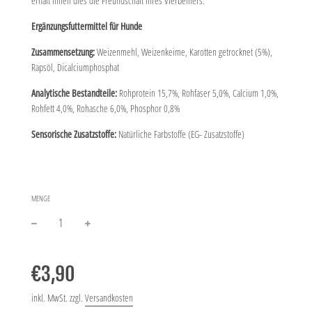
erhält Ihnen dies die Freundschaft Ihres Vierbeiners.
Ergänzungsfuttermittel für Hunde
Zusammensetzung:
Weizenmehl, Weizenkeime, Karotten getrocknet (5%),
Rapsöl, Dicalciumphosphat
Analytische Bestandteile:
Rohprotein 15,7%, Rohfaser 5,0%, Calcium 1,0%,
Rohfett 4,0%, Rohasche 6,0%, Phosphor 0,8%
Sensorische Zusatzstoffe:
Natürliche Farbstoffe (EG- Zusatzstoffe)
MENGE
−
+
Normaler
Preis
€3,90
inkl. MwSt. zzgl.
Versandkosten