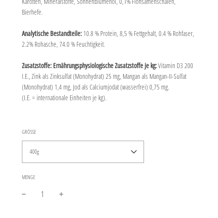
Karotten, Mineralstoffe, Sonnenblumenöl, 0,1% Flohsamenschalen,
Bierhefe.
Analytische Bestandteile:
10.8 % Protein, 8,5 % Fettgehalt, 0.4 % Rohfaser,
2.2% Rohasche, 74.0 % Feuchtigkeit.
Zusatzstoffe: Ernährungsphysiologische Zusatzstoffe je kg:
Vitamin D3 200
I.E., Zink als Zinksulfat (Monohydrat) 25 mg, Mangan als Mangan-II-Sulfat
(Monohydrat) 1,4 mg, Jod als Calciumjodat (wasserfrei) 0,75 mg.
(I.E. = internationale Einheiten je kg).
GRÖSSE
400g
MENGE
−
+
Normaler