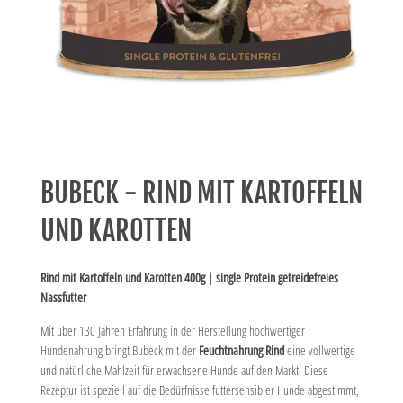
BUBECK - RIND MIT KARTOFFELN
UND KAROTTEN
Rind mit Kartoffeln und Karotten 400g | single Protein getreidefreies
Nassfutter
Mit über 130 Jahren Erfahrung in der Herstellung hochwertiger
Hundenahrung bringt Bubeck mit der
Feuchtnahrung Rind
eine vollwertige
und natürliche Mahlzeit für erwachsene Hunde auf den Markt. Diese
Rezeptur ist speziell auf die Bedürfnisse futtersensibler Hunde abgestimmt,