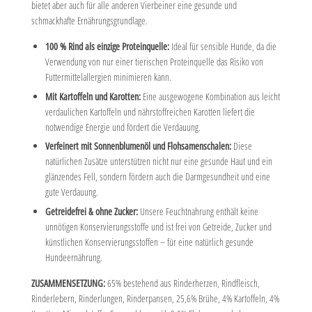
bietet aber auch für alle anderen Vierbeiner eine gesunde und
schmackhafte Ernährungsgrundlage.
100 % Rind als einzige Proteinquelle:
Ideal für sensible Hunde, da die
Verwendung von nur einer tierischen Proteinquelle das Risiko von
Futtermittelallergien minimieren kann.
Mit Kartoffeln und Karotten:
Eine ausgewogene Kombination aus leicht
verdaulichen Kartoffeln und nährstoffreichen Karotten liefert die
notwendige Energie und fördert die Verdauung.
Verfeinert mit Sonnenblumenöl und Flohsamenschalen:
Diese
natürlichen Zusätze unterstützen nicht nur eine gesunde Haut und ein
glänzendes Fell, sondern fördern auch die Darmgesundheit und eine
gute Verdauung.
Getreidefrei & ohne Zucker:
Unsere Feuchtnahrung enthält keine
unnötigen Konservierungsstoffe und ist frei von Getreide, Zucker und
künstlichen Konservierungsstoffen – für eine natürlich gesunde
Hundeernährung.
ZUSAMMENSETZUNG:
65% bestehend aus Rinderherzen, Rindfleisch,
Rinderlebern, Rinderlungen, Rinderpansen, 25,6% Brühe, 4% Kartoffeln, 4%