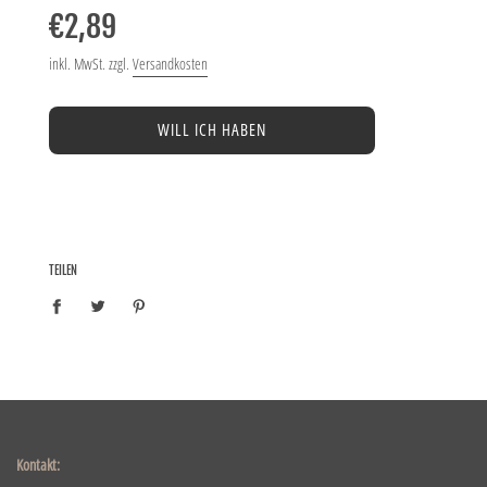
Preis
€2,89
inkl. MwSt. zzgl.
Versandkosten
WILL ICH HABEN
TEILEN
Kontakt: