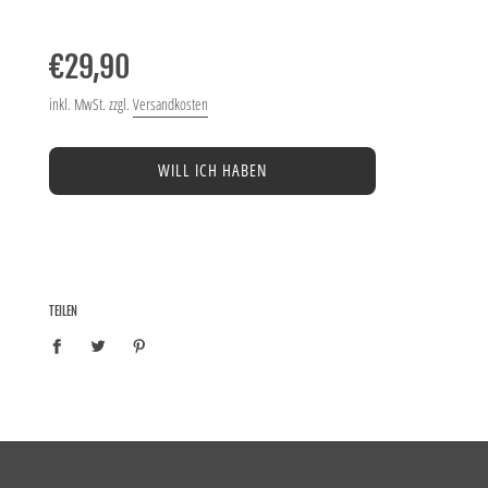
−
+
Normaler
Preis
€29,90
inkl. MwSt. zzgl.
Versandkosten
WILL ICH HABEN
TEILEN