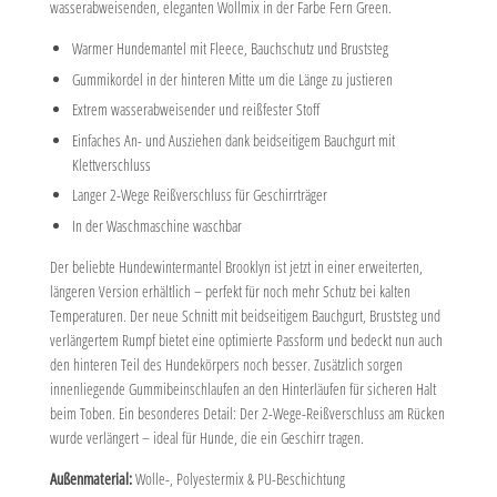
wasserabweisenden, eleganten Wollmix in der Farbe Fern Green.
Warmer Hundemantel mit Fleece, Bauchschutz und Bruststeg
Gummikordel in der hinteren Mitte um die Länge zu justieren
Extrem wasserabweisender und reißfester Stoff
Einfaches An- und Ausziehen dank beidseitigem Bauchgurt mit
Klettverschluss
Langer 2-Wege Reißverschluss für Geschirrträger
In der Waschmaschine waschbar
Der beliebte Hundewintermantel Brooklyn ist jetzt in einer erweiterten,
längeren Version erhältlich – perfekt für noch mehr Schutz bei kalten
Temperaturen. Der neue Schnitt mit beidseitigem Bauchgurt, Bruststeg und
verlängertem Rumpf bietet eine optimierte Passform und bedeckt nun auch
den hinteren Teil des Hundekörpers noch besser. Zusätzlich sorgen
innenliegende Gummibeinschlaufen an den Hinterläufen für sicheren Halt
beim Toben. Ein besonderes Detail: Der 2-Wege-Reißverschluss am Rücken
wurde verlängert – ideal für Hunde, die ein Geschirr tragen.
Außenmaterial:
Wolle-, Polyestermix & PU-Beschichtung