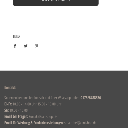
TEILEN
Kontakt:
Sie erreichen uns telefonisch und über Whatsapp unter:
0175/6488536
DI-Fr:
10.00 - 14.00 Uhr 15.00 - 19.00 Uhr
Sa:
10.00 - 16.00
Email bei Fragen:
kontakt@canishop.de
Email für Werbung & Produktvorstellungen:
sina.rebel@canishop.de