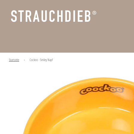
Startseite
›
Cockoo - Smiley Napf