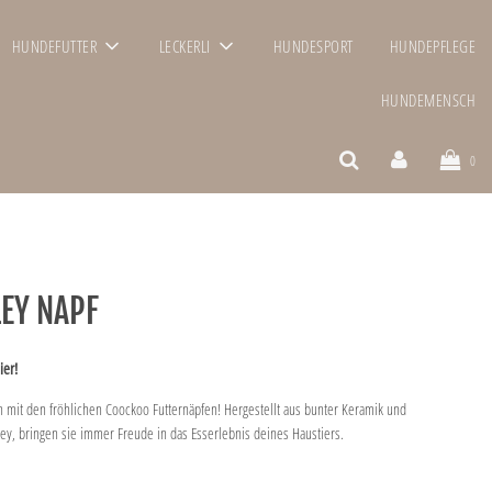
HUNDEFUTTER
LECKERLI
HUNDESPORT
HUNDEPFLEGE
HUNDEMENSCH
0
EY NAPF
ier!
n mit den fröhlichen Coockoo Futternäpfen! Hergestellt aus bunter Keramik und
ey, bringen sie immer Freude in das Esserlebnis deines Haustiers.