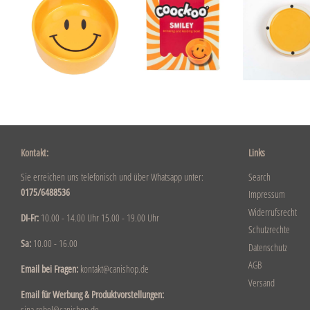
Kontakt:
Links
Sie erreichen uns telefonisch und über Whatsapp unter:
Search
0175/6488536
Impressum
Widerrufsrecht
DI-Fr:
10.00 - 14.00 Uhr 15.00 - 19.00 Uhr
Schutzrechte
Sa:
10.00 - 16.00
Datenschutz
AGB
Email bei Fragen:
kontakt@canishop.de
Versand
Email für Werbung & Produktvorstellungen:
sina.rebel@canishop.de