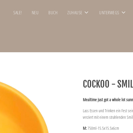
SALE!
NEU
BUCH
ZUHAUSE
UNTERWEGS
COCKOO - SMIL
Mealtime just got a whole lot sunn
Lass Essen und Trinken ein Fest sei
verziert mit einem strahlenden Smil
M:
750ml-15.5x15.5x6cm