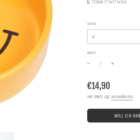
L:
1150ml-17.5x17.5x7cm
GRÖSSE
M
MENGE
−
+
Normaler
Preis
€14,90
inkl. MwSt. zzgl.
Versandkosten
WILL ICH HA