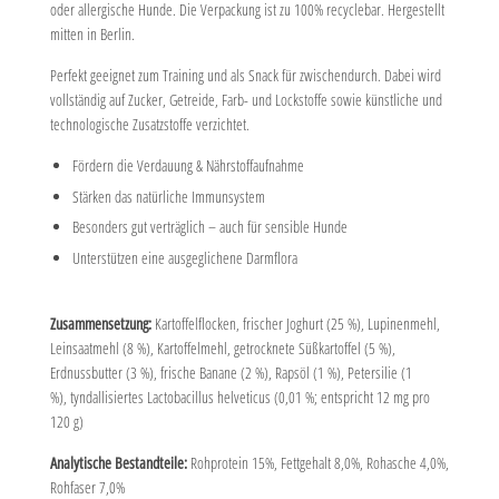
oder allergische Hunde.
Die Verpackung ist zu 100% recyclebar. Hergestellt
mitten in Berlin.
Perfekt geeignet zum Training und als Snack für zwischendurch. Dabei wird
vollständig auf Zucker, Getreide, Farb- und Lockstoffe sowie künstliche und
technologische Zusatzstoffe verzichtet.
Fördern die Verdauung & Nährstoffaufnahme
Stärken das natürliche Immunsystem
Besonders gut verträglich – auch für sensible Hunde
Unterstützen eine ausgeglichene Darmflora
Zusammensetzung:
Kartoffelflocken, frischer Joghurt (25 %), Lupinenmehl,
Leinsaatmehl (8 %), Kartoffelmehl, getrocknete Süßkartoffel (5 %),
Erdnussbutter (3 %), frische Banane (2 %), Rapsöl (1 %), Petersilie (1
%), tyndallisiertes Lactobacillus helveticus (0,01 %; entspricht 12 mg pro
120 g)
Analytische Bestandteile:
Rohprotein 15%, Fettgehalt 8,0%, Rohasche 4,0%,
Rohfaser 7,0%