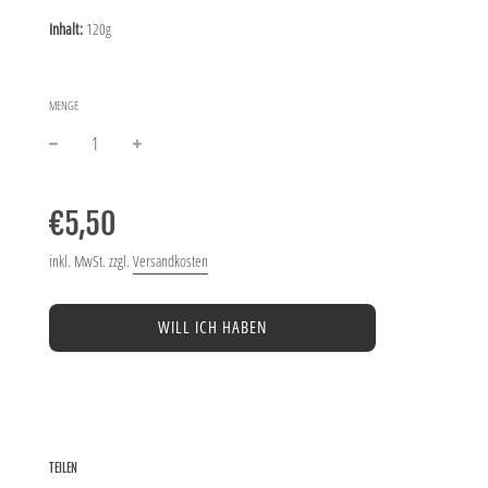
Inhalt:
120g
MENGE
−
+
Normaler
Preis
€5,50
inkl. MwSt. zzgl.
Versandkosten
WILL ICH HABEN
TEILEN