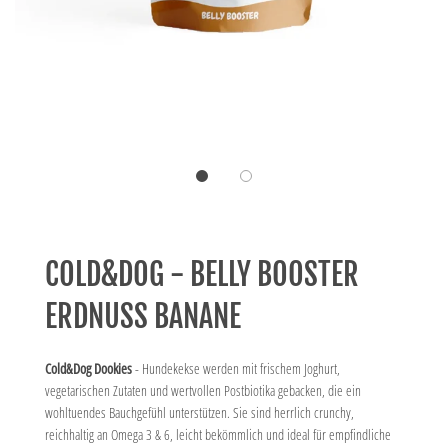
COLD&DOG - BELLY BOOSTER
ERDNUSS BANANE
Cold&Dog
Dookies
-
Hundekekse werden mit frischem Joghurt,
vegetarischen Zutaten und wertvollen
Postbiotika
gebacken, die ein
wohltuendes Bauchgefühl unterstützen. Sie sind herrlich
crunchy
,
reichhaltig an Omega 3 & 6, leicht bekömmlich und ideal für empfindliche