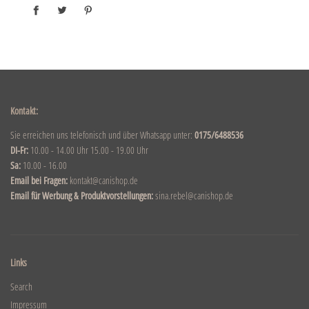
Kontakt:
Sie erreichen uns telefonisch und über Whatsapp unter:
0175/6488536
DI-Fr:
10.00 - 14.00 Uhr 15.00 - 19.00 Uhr
Sa:
10.00 - 16.00
Email bei Fragen:
kontakt@canishop.de
Email für Werbung & Produktvorstellungen:
sina.rebel@canishop.de
Links
Search
Impressum