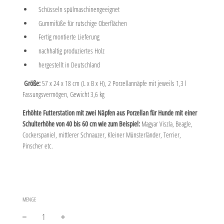
Schüsseln spülmaschinengeeignet
Gummifüße für rutschige Oberflächen
Fertig montierte Lieferung
nachhaltig produziertes Holz
hergestellt in Deutschland
Größe:
57 x 24 x 18 cm (L x B x H), 2 Porzellannäpfe mit jeweils 1,3 l
Fassungsvermögen, Gewicht 3,6 kg
Erhöhte Futterstation mit zwei Näpfen aus Porzellan für Hunde mit einer
Schulterhöhe von 40 bis 60 cm wie zum Beispiel:
Magyar Viszla, Beagle,
Cockerspaniel, mittlerer Schnauzer, Kleiner Münsterländer, Terrier,
Pinscher etc.
MENGE