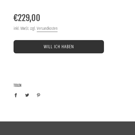
−
+
Normaler
Preis
€229,00
inkl. MwSt. zzgl.
Versandkosten
WILL ICH HABEN
TEILEN