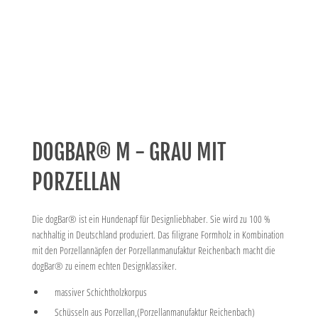
DOGBAR® M - GRAU MIT
PORZELLAN
Die dogBar® ist ein Hundenapf für Designliebhaber. Sie wird zu 100 %
nachhaltig in Deutschland produziert. Das filigrane Formholz in Kombination
mit den Porzellannäpfen der Porzellanmanufaktur Reichenbach macht die
dogBar® zu einem echten Designklassiker.
massiver Schichtholzkorpus
Schüsseln aus Porzellan,(Porzellanmanufaktur Reichenbach)