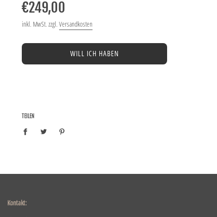
Preis
€249,00
inkl. MwSt. zzgl.
Versandkosten
WILL ICH HABEN
TEILEN
Kontakt: