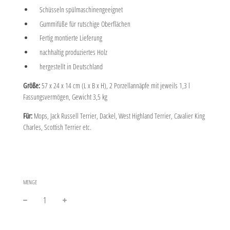
Schüsseln spülmaschinengeeignet
Gummifüße für rutschige Oberflächen
Fertig montierte Lieferung
nachhaltig produziertes Holz
hergestellt in Deutschland
Größe:
57 x 24 x 14 cm (L x B x H), 2 Porzellannäpfe mit jeweils 1,3 l
Fassungsvermögen, Gewicht 3,5 kg
Für:
Mops, Jack Russell Terrier, Dackel, West Highland Terrier, Cavalier King
Charles, Scottish Terrier etc.
MENGE
−
+
Normaler