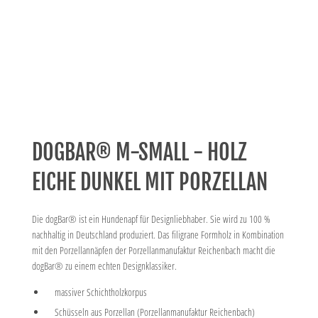
DOGBAR® M-SMALL - HOLZ
EICHE DUNKEL MIT PORZELLAN
Die dogBar® ist ein Hundenapf für Designliebhaber. Sie wird zu 100 %
nachhaltig in Deutschland produziert. Das filigrane Formholz in Kombination
mit den Porzellannäpfen der Porzellanmanufaktur Reichenbach macht die
dogBar® zu einem echten Designklassiker.
massiver Schichtholzkorpus
Schüsseln aus Porzellan (Porzellanmanufaktur Reichenbach)