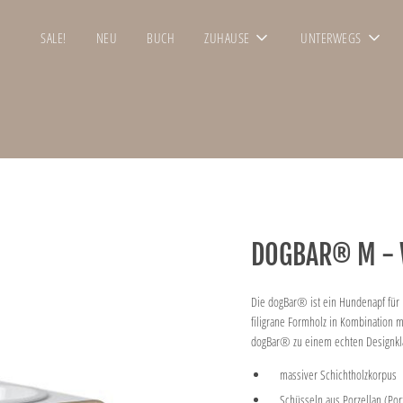
SALE!
NEU
BUCH
ZUHAUSE
UNTERWEGS
DOGBAR® M - 
Die dogBar® ist ein Hundenapf für 
filigrane Formholz in Kombination 
dogBar® zu einem echten Designkla
massiver Schichtholzkorpus
Schüsseln aus Porzellan,(Por