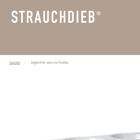
Startseite
›
dogBar® M - weiss mit Porzellan