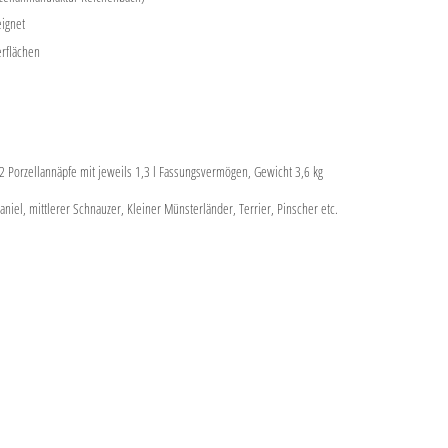
ignet
rflächen
 2 Porzellannäpfe mit jeweils 1,3 l Fassungsvermögen, Gewicht 3,6 kg
niel, mittlerer Schnauzer, Kleiner Münsterländer, Terrier, Pinscher etc.