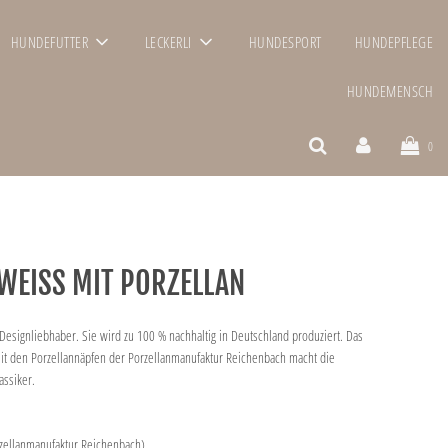
HUNDEFUTTER
LECKERLI
HUNDESPORT
HUNDEPFLEGE
HUNDEMENSCH
0
WEISS MIT PORZELLAN
Designliebhaber. Sie wird zu 100 % nachhaltig in Deutschland produziert. Das
mit den Porzellannäpfen der Porzellanmanufaktur Reichenbach macht die
ssiker.
zellanmanufaktur Reichenbach)