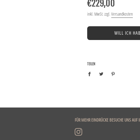
Preis
€229,00
inkl. MwSt. zzgl.
Versandkosten
WILL ICH HA
TEILEN
FÜR MEHR EINDRÜCKE BESUCHE UNS AUF 