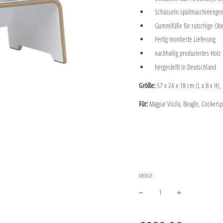
Schüsseln spülmaschinengee
Gummifüße für rutschige Obe
Fertig montierte Lieferung
nachhaltig produziertes Holz
hergestellt in Deutschland
Größe:
57 x 24 x 18 cm (L x B x H),
Für:
Magyar Viszla, Beagle, Cockerspa
MENGE
−
+
Normaler