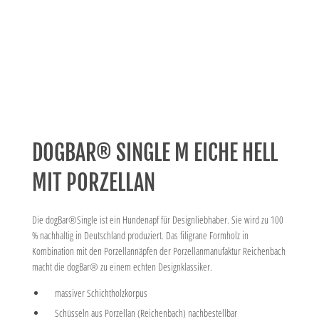
DOGBAR® SINGLE M EICHE HELL
MIT PORZELLAN
Die dogBar®Single ist ein Hundenapf für Designliebhaber. Sie wird zu 100
% nachhaltig in Deutschland produziert. Das filigrane Formholz in
Kombination mit den Porzellannäpfen der Porzellanmanufaktur Reichenbach
macht die dogBar® zu einem echten Designklassiker.
massiver Schichtholzkorpus
Schüsseln aus Porzellan (Reichenbach) nachbestellbar