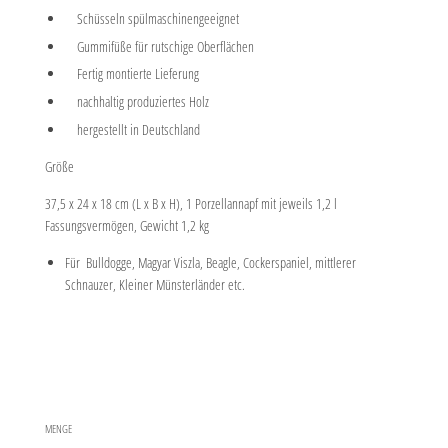
Schüsseln spülmaschinengeeignet
Gummifüße für rutschige Oberflächen
Fertig montierte Lieferung
nachhaltig produziertes Holz
hergestellt in Deutschland
Größe
37,5 x 24 x 18 cm (L x B x H), 1 Porzellannapf mit jeweils 1,2 l
Fassungsvermögen, Gewicht 1,2 kg
Für Bulldogge, Magyar Viszla, Beagle, Cockerspaniel, mittlerer
Schnauzer, Kleiner Münsterländer etc.
MENGE