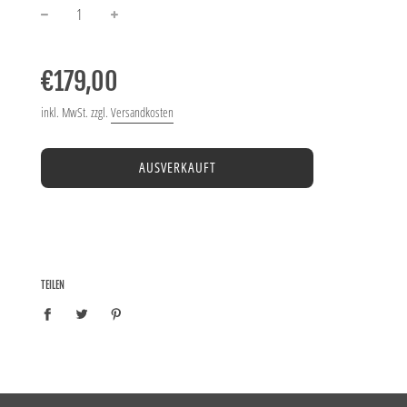
−
+
Normaler
Preis
€179,00
inkl. MwSt. zzgl.
Versandkosten
AUSVERKAUFT
TEILEN