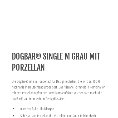
DOGBAR® SINGLE M GRAU MIT
PORZELLAN
Die dogBar® ist ein Hundenapf für Designliebhaber. Sie wird zu 100 %
nachhaltig in Deutschland produziert. Das filigrane Formholz in Kombination
mit den Porzellannäpfen der Porzellanmanufaktur Reichenbach macht die
dogBar® zu einem echten Designklassiker.
massiver Schichtholzkorpus
Schüssel aus Porzellan der Porzellanmanufaktur Reichenbach