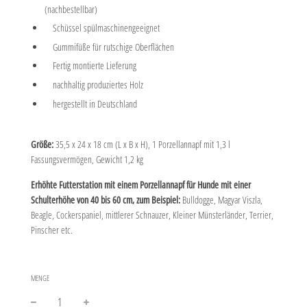
(nachbestellbar)
Schüssel spülmaschinengeeignet
Gummifüße für rutschige Oberflächen
Fertig montierte Lieferung
nachhaltig produziertes Holz
hergestellt in Deutschland
Größe:
35,5 x 24 x 18 cm (L x B x H), 1 Porzellannapf mit 1,3 l
Fassungsvermögen, Gewicht 1,2 kg
Erhöhte Futterstation mit einem Porzellannapf für Hunde mit einer
Schulterhöhe von 40 bis 60 cm, zum Beispiel:
Bulldogge, Magyar Viszla,
Beagle, Cockerspaniel, mittlerer Schnauzer, Kleiner Münsterländer, Terrier,
Pinscher etc.
MENGE