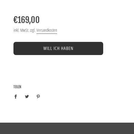
−
+
Normaler
Preis
€169,00
inkl. MwSt. zzgl.
Versandkosten
WILL ICH HABEN
TEILEN