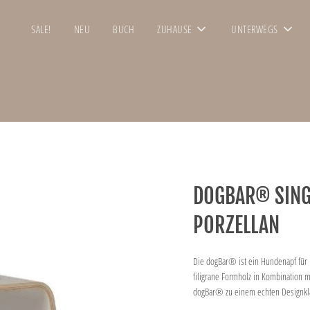
SALE!
NEU
BUCH
ZUHAUSE
UNTERWEGS
DOGBAR® SING
PORZELLAN
Die dogBar® ist ein Hundenapf für 
filigrane Formholz in Kombination 
dogBar® zu einem echten Designkla