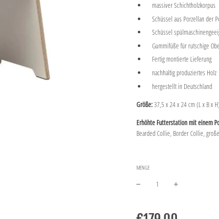
massiver Schichtholzkorpus
Schüssel aus Porzellan der Po
Schüssel spülmaschinengeei
Gummifüße für rutschige Obe
Fertig montierte Lieferung
nachhaltig produziertes Holz
hergestellt in Deutschland
Größe:
37,5 x 24 x 24 cm (L x B x H
Erhöhte Futterstation mit einem P
Bearded Collie, Border Collie, groß
MENGE
−
+
Normaler
Preis