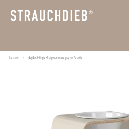
Startseite
›
dogBar® Single M-large cashmere grey mit Porzellan