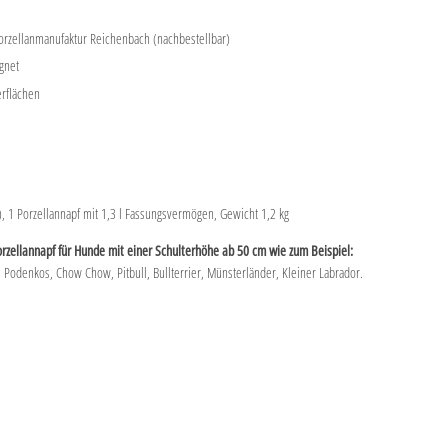
rzellanmanufaktur Reichenbach (nachbestellbar)
gnet
rflächen
), 1 Porzellannapf mit 1,3 l Fassungsvermögen, Gewicht 1,2 kg
orzellannapf für Hunde mit einer Schulterhöhe ab 50 cm wie zum Beispiel:
e Podenkos, Chow Chow, Pitbull, Bullterrier, Münsterländer, Kleiner Labrador.