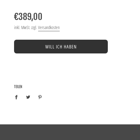
Normaler
Preis
€389,00
inkl. MwSt. zzgl.
Versandkosten
WILL ICH HABEN
TEILEN