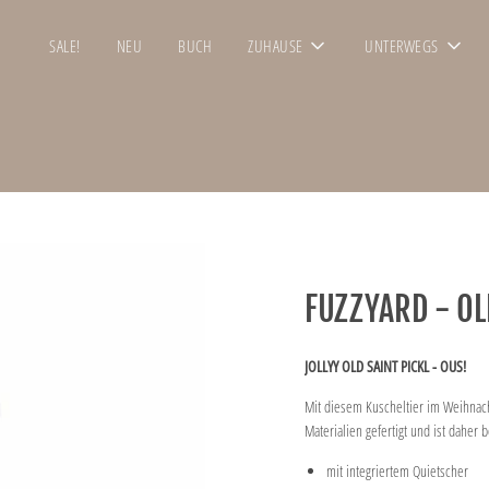
SALE!
NEU
BUCH
ZUHAUSE
UNTERWEGS
FUZZYARD - OLD
JOLLYY OLD SAINT PICKL - OUS!
Mit diesem Kuscheltier im Weihnacht
Materialien gefertigt und ist daher
mit integriertem Quietscher