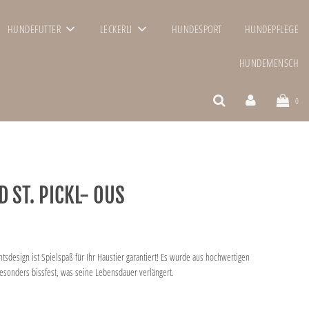
HUNDEFUTTER
LECKERLI
HUNDESPORT
HUNDEPFLEGE
HUNDEMENSCH
0
 ST. PICKL- OUS
sdesign ist Spielspaß für Ihr Haustier garantiert! Es wurde aus hochwertigen
 besonders bissfest, was seine Lebensdauer verlängert.