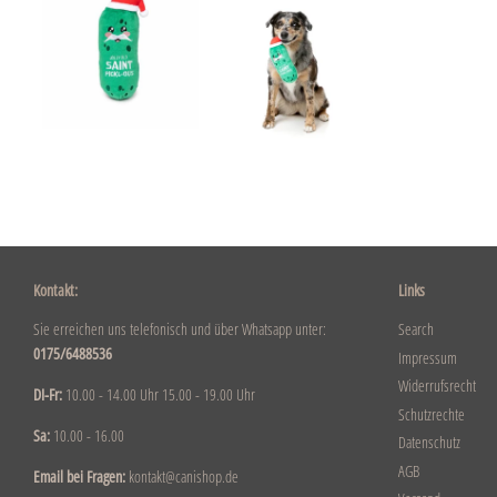
Kontakt:
Links
Sie erreichen uns telefonisch und über Whatsapp unter:
Search
0175/6488536
Impressum
Widerrufsrecht
DI-Fr:
10.00 - 14.00 Uhr 15.00 - 19.00 Uhr
Schutzrechte
Sa:
10.00 - 16.00
Datenschutz
AGB
Email bei Fragen:
kontakt@canishop.de