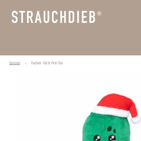
Startseite
›
FuzzYard - Old St. Pickl- Ous