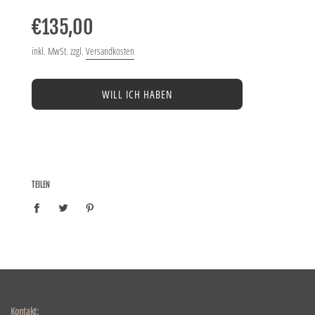
Normaler
Preis
€135,00
inkl. MwSt. zzgl.
Versandkosten
WILL ICH HABEN
TEILEN
Kontakt: