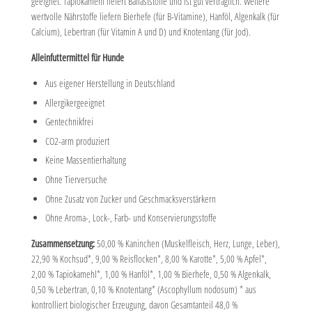
geeignet. Tapiokamehl liefert Ballaststoffe und ist gut verträglich. Weitere
wertvolle Nährstoffe liefern Bierhefe (für B-Vitamine), Hanföl, Algenkalk (für
Calcium), Lebertran (für Vitamin A und D) und Knotentang (für Jod).
Alleinfuttermittel für Hunde
Aus eigener Herstellung in Deutschland
Allergikergeeignet
Gentechnikfrei
CO2-arm produziert
Keine Massentierhaltung
Ohne Tierversuche
Ohne Zusatz von Zucker und Geschmacksverstärkern
Ohne Aroma-, Lock-, Farb- und Konservierungsstoffe
Zusammensetzung:
50,00 % Kaninchen (Muskelfleisch, Herz, Lunge, Leber),
22,90 % Kochsud*, 9,00 % Reisflocken*, 8,00 % Karotte*, 5,00 % Apfel*,
2,00 % Tapiokamehl*, 1,00 % Hanföl*, 1,00 % Bierhefe, 0,50 % Algenkalk,
0,50 % Lebertran, 0,10 % Knotentang* (Ascophyllum nodosum) * aus
kontrolliert biologischer Erzeugung, davon Gesamtanteil 48,0 %