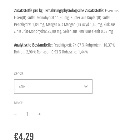
Zusatzstoffe pro kg - Ernährungsphysiologische Zusatzstoffe:
Eisen aus
Eisen(II)-sulfat-Monohydrat 11,50 mg, Kupfer aus Kupfer(II)-sulfat-
Pentahydrat 1,84 mg, Mangan aus Mangan-(II)-oxyd 1,60 mg, Zink aus
Zinksulfat-Monohydrat 25,00 mg, Selen aus Natriumselenit 0,02 mg
Analytische Bestandteile:
Feuchtigkeit: 74,07 % Rohprotein: 10,37 %
Rohfett: 2,90 % Rohfaser: 0,93 % Rohasche: 1,44 %
GRÖSSE
400g
MENGE
−
+
Normaler
Preis
€4,29