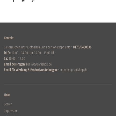
Kontakt:
Sie erreichen uns telefonisch und über Whatsapp unter:
0175/6488536
DI-Fr:
10.00 - 14.00 Uhr 15.00 - 19.00 Uhr
Sa:
10.00 - 16.00
Email bei Fragen:
kontakt@canishop.de
Email für Werbung & Produktvorstellungen:
sina.rebel@canishop.de
Links
Search
Impressum