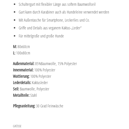
Schultergurt mit flexibler Länge aus softem Baumwollseil
Gurt kann durch Karabiner auch als Hundeleine verwendet werden
Mit Außentasche für Smartphone, Leckerlies und Co.
Griffe und Details aus veganem Kaktus-„Leder“
Für mittelgroße und große Hunde
M:
80x60cm
L:
100x80cm
Außenmaterial:
85%Baumwolle, 15% Polyester
Innenmaterial:
100% Polyester
Wattierung:
100% Polyester
Lederdetails:
Kaktusleder
Seil:
Baumwolle, Polyester
Metallteile:
Stahl
Pflegeanleitung:
30 Grad Feinwäsche
GRÖSSE