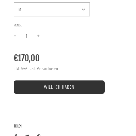
M
MENGE
−
+
Normaler
Preis
€170,00
inkl. MwSt. zzgl.
Versandkosten
WILL ICH HABEN
TEILEN