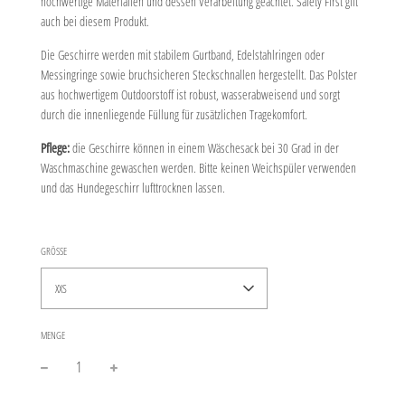
hochwertige Materialien und dessen Verarbeitung geachtet. Safety First gilt
auch bei diesem Produkt.
Die Geschirre werden mit stabilem Gurtband, Edelstahlringen oder
Messingringe sowie bruchsicheren Steckschnallen hergestellt. Das Polster
aus hochwertigem Outdoorstoff ist robust, wasserabweisend und sorgt
durch die innenliegende Füllung für zusätzlichen Tragekomfort.
Pflege:
die Geschirre können in einem Wäschesack bei 30 Grad in der
Waschmaschine gewaschen werden. Bitte keinen Weichspüler verwenden
und das Hundegeschirr lufttrocknen lassen.
GRÖSSE
XXS
MENGE
−
+
Normaler