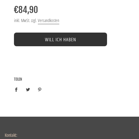
Preis
€84,90
inkl. MwSt. zzgl.
Versandkosten
WILL ICH HABEN
TEILEN
Kontakt: