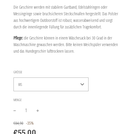
Die Geschirre werden mit stabilem Gurtband, Edelstahlringen oder
Messingringe sowie bruchsicheren Steckschnallen hergestellt. Das Polster
aus hochwertigem Outdoorstoff ist robust, wasserabweisend und sorgt
durch die innenliegende Füllung für zusätzlichen Tragekomfort.
Pflege:
die Geschirre können in einem Wäschesack bei 30 Grad in der
Waschmaschine gewaschen werden. Bitte keinen Weichspüler verwenden
und das Hundegeschirr lufttrocknen lassen.
GRÖSSE
XXS
MENGE
−
+
Sonderpreis
Normaler
€84,90
-
35%
Preis
€55,00