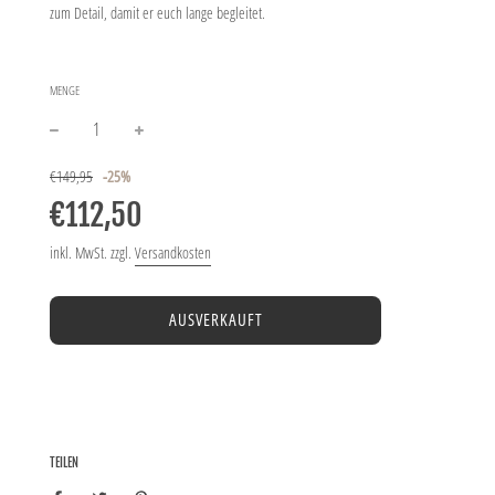
zum Detail, damit er euch lange begleitet.
MENGE
−
+
Sonderpreis
Normaler
€149,95
-
25%
Preis
€112,50
inkl. MwSt. zzgl.
Versandkosten
AUSVERKAUFT
TEILEN