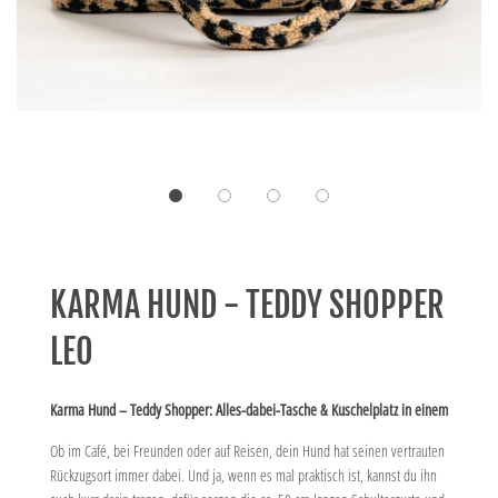
KARMA HUND - TEDDY SHOPPER
LEO
Karma Hund – Teddy Shopper: Alles-dabei-Tasche & Kuschelplatz in einem
Ob im Café, bei Freunden oder auf Reisen, dein Hund hat seinen vertrauten
Rückzugsort immer dabei. Und ja, wenn es mal praktisch ist, kannst du ihn