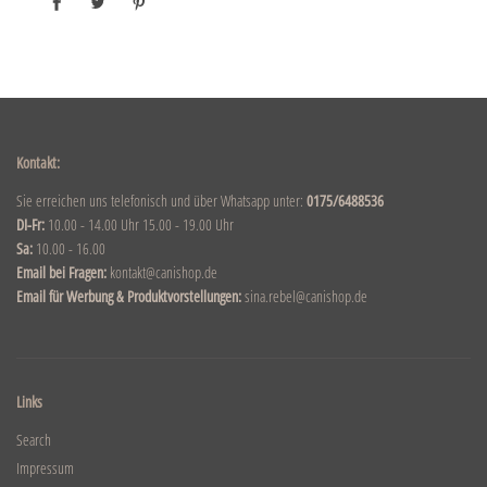
Kontakt:
Sie erreichen uns telefonisch und über Whatsapp unter:
0175/6488536
DI-Fr:
10.00 - 14.00 Uhr 15.00 - 19.00 Uhr
Sa:
10.00 - 16.00
Email bei Fragen:
kontakt@canishop.de
Email für Werbung & Produktvorstellungen:
sina.rebel@canishop.de
Links
Search
Impressum