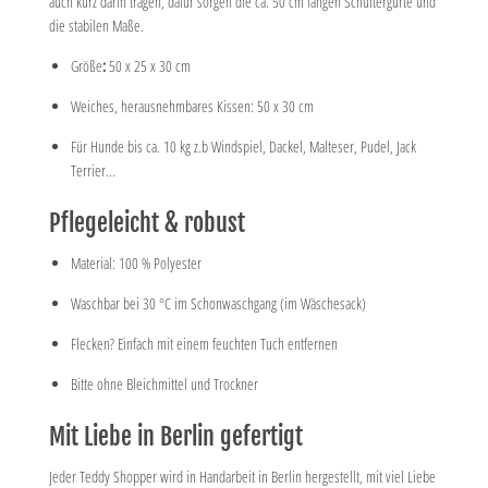
auch kurz darin tragen, dafür sorgen die ca. 50 cm langen Schultergurte und
die stabilen Maße.
Größe
:
50 x 25 x 30 cm
Weiches, herausnehmbares Kissen: 50 x 30 cm
Für Hunde bis ca. 10 kg z.b Windspiel, Dackel, Malteser, Pudel, Jack
Terrier...
Pflegeleicht & robust
Material: 100 % Polyester
Waschbar bei 30 °C im Schonwaschgang (im Wäschesack)
Flecken? Einfach mit einem feuchten Tuch entfernen
Bitte ohne Bleichmittel und Trockner
Mit Liebe in Berlin gefertigt
Jeder Teddy Shopper wird in Handarbeit in Berlin hergestellt, mit viel Liebe