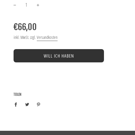
−
+
Normaler
Preis
€66,00
inkl. MwSt. zzgl.
Versandkosten
WILL ICH HABEN
TEILEN