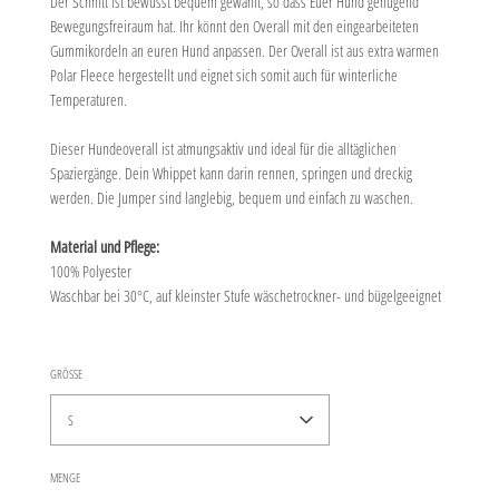
Der Schnitt ist bewusst bequem gewählt, so dass Euer Hund genügend
Bewegungsfreiraum hat. Ihr könnt den Overall mit den eingearbeiteten
Gummikordeln an euren Hund anpassen. Der Overall ist aus extra warmen
Polar Fleece hergestellt und eignet sich somit auch für winterliche
Temperaturen.
Dieser Hundeoverall ist atmungsaktiv und ideal für die alltäglichen
Spaziergänge. Dein Whippet kann darin rennen, springen und dreckig
werden. Die Jumper sind langlebig, bequem und einfach zu waschen.
Material und Pflege:
100% Polyester
Waschbar bei 30°C, auf kleinster Stufe wäschetrockner- und bügelgeeignet
GRÖSSE
S
MENGE