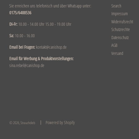
Sie erreichen uns telefonisch und über Whatsapp unter:
Search
0175/6488536
Impressum
Widerrufsrecht
DI-Fr:
10.00 - 14.00 Uhr 15.00 - 19.00 Uhr
Schutzrechte
Sa:
10.00 - 16.00
Datenschutz
AGB
Email bei Fragen:
kontakt@canishop.de
Versand
Email für Werbung & Produktvorstellungen:
sina.rebel@canishop.de
Powered by Shopify
© 2026, Strauchdieb