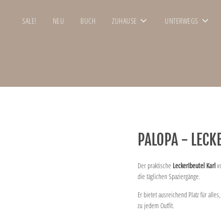
SALE!
NEU
BUCH
ZUHAUSE
UNTERWEGS
PALOPA - LECK
Der praktische
Leckeribeutel Karl
v
die täglichen Spaziergänge.
Er bietet ausreichend Platz für all
zu jedem Outfit.