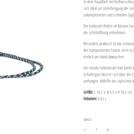
In dem Hauptfach mit Reißverschluss
sich ideal zur Unterbringung der L
unkomplizierten und schnellen Zugrif
Die Kotbeutel finden im kleinen Fac
die Schlitzöffnung entnehmen.
Besonders praktisch ist das schmutz
der transportierten Snacks nicht zu 
einfach per Hand abwaschen.
Der Hunde Futterbeutel Karl bietet
Schultergurt lässt er sich über die
umhängen. Mithilfe des stylischen 
Größe:
L 16,5 x B 5,5 x H 16,5 cm
Volumen:
0,65 L
MENGE