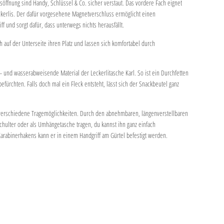
öffnung sind Handy, Schlüssel & Co. sicher verstaut. Das vordere Fach eignet
eckerlis. Der dafür vorgesehene Magnetverschluss ermöglicht einen
f und sorgt dafür, dass unterwegs nichts herausfällt.
h auf der Unterseite ihren Platz und lassen sich komfortabel durch
- und wasserabweisende Material der Leckerlitasche Karl. So ist ein Durchfetten
befürchten. Falls doch mal ein Fleck entsteht, lässt sich der Snackbeutel ganz
 verschiedene Tragemöglichkeiten. Durch den abnehmbaren, längenverstellbaren
 Schulter oder als Umhängetasche tragen, du kannst ihn ganz einfach
Karabinerhakens kann er in einem Handgriff am Gürtel befestigt werden.