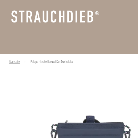
Startseite
›
Palopa - Leckerlibeutel Karl Dunkelblau