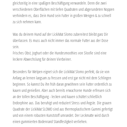
gleichzeitig in eine spaßigen Beschäftigung verwandeln. Denn die zwei
verschiedenen Oberflächen mit tiefen Quadraten und abgerundeten Noppen
verhindern es, dass Dein Hund sein Futter in großen Mengen & zu schnell
zu sich nehmen kann.
Was du deinem Hund auf der LickiMat Slomo zubereitest bleibt ganz Dir
überlassen. Es muss auch nicht immer das normale Futter aus der Dose
sein.
Frisches Obst, Joghurt oder die Hundesmoothies von Sloofie sind eine
leckere Abwechslung für deinen Vierbeiner.
Besonders für Welpen eignet sich die LickiMat Slomo perfekt, da sie von
Anfang an lernen langsam zu fressen und erst gar nicht mit dem Schlingen
beginnen. So kannst Du ihn früh daran gewöhnen sein Futter ordentlich zu
kauen und genießen. Aber auch bereits erwachsene Hunde erfreuen sich
an der tollen Beschäftigung - lecken und kauen schüttet schließlich
Endorphine aus. Das beruhigt und reduziert Stress und Ängste. Die grauen
Quadrate der LickiMat SLOMO sind aus thermoplastischem Gummi gefertigt
und von einem robusten Kunststoff umrandet. Der Leckmatte wird durch
einen gummierten Bodenrand Standfestigkeit verliehen.