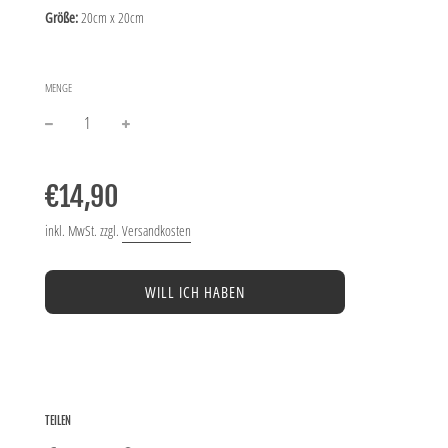
Größe:
20cm x 20cm
MENGE
−
+
Normaler
Preis
€14,90
inkl. MwSt. zzgl.
Versandkosten
WILL ICH HABEN
TEILEN