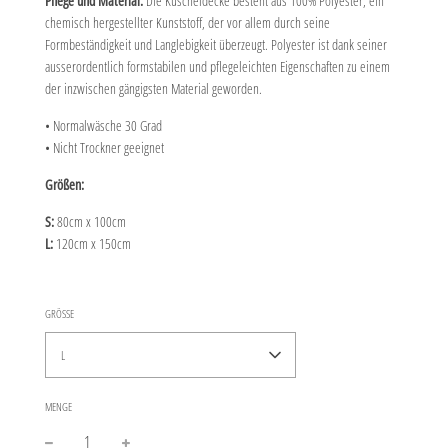
Pflege und Material:
Die Kuscheldecke besteht aus 100% Polyester, ein
chemisch hergestellter Kunststoff, der vor allem durch seine
Formbeständigkeit und Langlebigkeit überzeugt. Polyester
ist dank seiner
ausserordentlich formstabilen und pflegeleichten Eigenschaften zu einem
der inzwischen gängigsten
Material
geworden.
• Normalwäsche 30 Grad
• Nicht Trockner geeignet
Größen:
S:
80cm x 100cm
L:
120cm x 150cm
GRÖSSE
L
MENGE