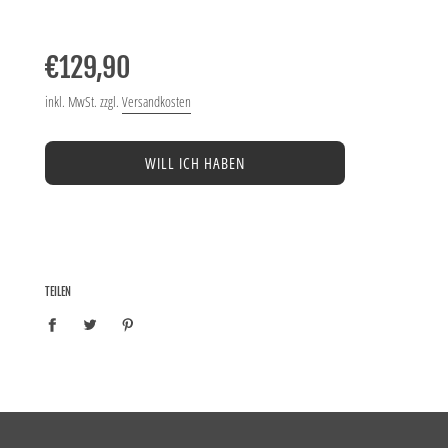
−
+
Normaler
Preis
€129,90
inkl. MwSt. zzgl.
Versandkosten
WILL ICH HABEN
TEILEN