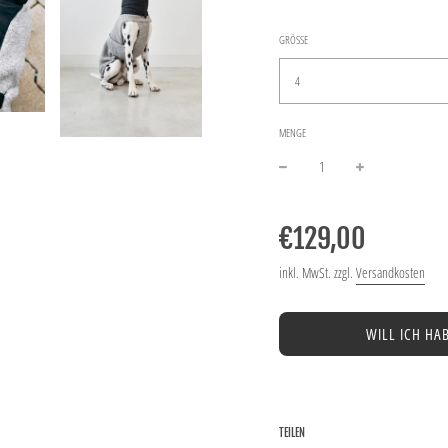
GRÖSSE
4
MENGE
−
+
Normaler
Preis
€129,00
inkl. MwSt. zzgl.
Versandkosten
WILL ICH HA
TEILEN