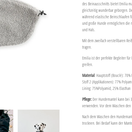
des Beinausschnitts bietet Emilia 
gleichzeitig wunderbar geborgen. Der
während elastische Beinschlaufen fü
und große Hunde ermöglichen die r
und Hals.
Mit dem zweifach verstellbaren Reiß
tragen.
Emilia ist der perfekte Begleiter f
greifen.
Material
: Hauptstoff (Bouclé): 70%
Stoff 2 (Applikationen): 77% Polyam
Lining: 75%Polyamid, 25% Elasthan
Pflege:
Der Hundemantel kann bei 
verwenden. Vor dem Waschen den Ma
Nach dem Waschen den Hundemantel 
trocknen. Bei Bedarf kann der Mant