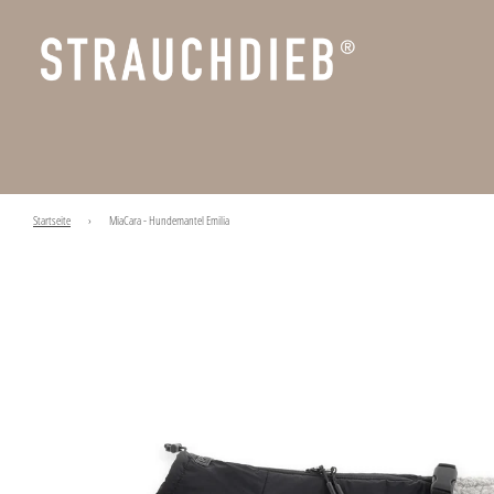
Startseite
›
MiaCara - Hundemantel Emilia