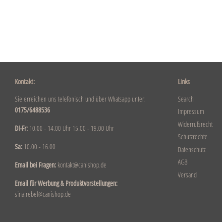
Kontakt:
Links
Sie erreichen uns telefonisch und über Whatsapp unter:
Search
0175/6488536
Impressum
Widerrufsrecht
DI-Fr:
10.00 - 14.00 Uhr 15.00 - 19.00 Uhr
Schutzrechte
Sa:
10.00 - 16.00
Datenschutz
AGB
Email bei Fragen:
kontakt@canishop.de
Versand
Email für Werbung & Produktvorstellungen:
sina.rebel@canishop.de