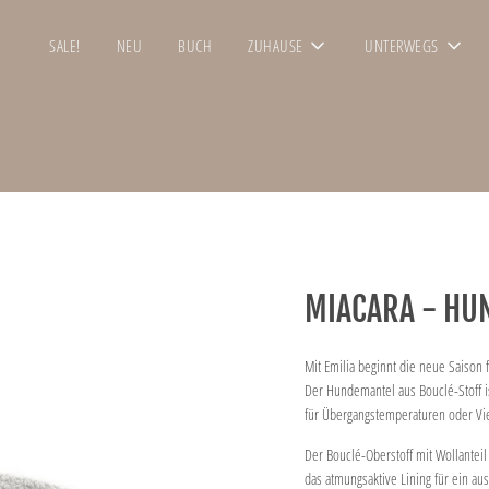
SALE!
NEU
BUCH
ZUHAUSE
UNTERWEGS
MIACARA - HU
Mit Emilia beginnt die neue Saison 
Der Hundemantel aus Bouclé-Stoff i
für Übergangstemperaturen oder Vie
Der Bouclé-Oberstoff mit Wollantei
das atmungsaktive Lining für ein au