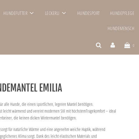
HUNDEFUTTER
LECKERLI
HUNDESPORT
HUNDEPFLEGE
HUNDEMENSCH
0
NDEMANTEL EMILIA
für alle Hunde, die einen sportlichen, legeren Mantel benötigen.
st leicht wärmend und vereint modernen Stil mit höchstemTragekomfort – ideal
rbeiner, die keinen dicken Wintermantel benötigen.
l sorgt für natürliche Wärme und eine angenehm weiche Haptik, während
sgeglichenes Klima sorgt. Dank des leicht elastischen Materials und