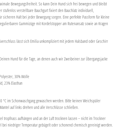
maximale Bewegungsfreiheit. So kann Dein Hund sich frei bewegen und bleibt
 stufenlos verstellbare Bauchgurt fixiert den Bauchlatz individuell,
r sicheren Halt bei jeder Bewegung sorgen. Eine perfekte Passform für kleine
egulierbaren Gummizüge mit Kordelstopper am Rutenansatz sowie an Kragen
verschluss lässt sich Emilia unkompliziert mit jedem Halsband oder Geschirr
ür Deinen Hund für die Tage, an denen auch wir Zweibeiner zur Übergangsjacke
 Polyester, 30% Wolle
id, 23% Elasthan
30 °C im Schonwaschgang gewaschen werden. Bitte keinen Weichspüler
ntel auf links drehen und alle Verschlüsse schließen.
tropfnass aufhängen und an der Luft trocknen lassen – nicht im Trockner
el bei niedriger Temperatur gebügelt oder schonend chemisch gereinigt werden.