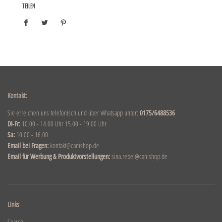
TEILEN
Kontakt:
Sie erreichen uns telefonisch und über Whatsapp unter:
0175/6488536
DI-Fr:
10.00 - 14.00 Uhr 15.00 - 19.00 Uhr
Sa:
10.00 - 16.00
Email bei Fragen:
kontakt@canishop.de
Email für Werbung & Produktvorstellungen:
sina.rebel@canishop.de
Links
Search