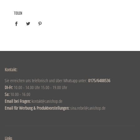
TEILEN
Kontakt:
Sie erreichen uns telefonisch und über Whatsapp unter:
0175/6488536
DI-Fr:
10.00 - 14.00 Uhr 15.00 - 19.00 Uhr
Sa:
10.00 - 16.00
Email bei Fragen:
kontakt@canishop.de
Email für Werbung & Produktvorstellungen:
sina.rebel@canishop.de
Links