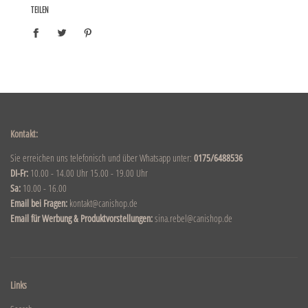
TEILEN
Kontakt:
Sie erreichen uns telefonisch und über Whatsapp unter:
0175/6488536
DI-Fr:
10.00 - 14.00 Uhr 15.00 - 19.00 Uhr
Sa:
10.00 - 16.00
Email bei Fragen:
kontakt@canishop.de
Email für Werbung & Produktvorstellungen:
sina.rebel@canishop.de
Links