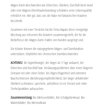
Magen-Darm-Beschwerden wie Erbrechen, Übelkeit, Durchfall beim Hund
oder eine Magenschleimhautentzündung schränken seine Lebensqualität
erheblich ein. Wie gut, dass uns die Natur mit fantastischen Kräutern
beschenkt.
Zusammen mit einer Tierärztin hat die Firma Napani diese einzigartige
Mischung aus erlesenen Bio-Kräutern zusammengestellt, die für die
Bedürfnisse des Magen-Darm-Traktes von Hunden ausgelegt sind.
Die Kräuter können die naturgegebene Magen- und Darmfunktion
unterstützen. Empfohlen bei chronischen Darmbeschwerden.
ACHTUNG!
Bei Appetitmangel, der länger als 3 Tage andauert, bei
Erbrechen und Durchfall bzw. Verdauungsproblemen über einen längeren
Zeitraum mit oder ohne Fieber, bei Abgeschlagenheit und extremen
Bauchschmerzen (Berührungsempfindlichkeit), bei länger anhaltender
Übelkeit (schmatzen, speicheln, aufstoßen) ist ein Tierarzt und /oder
Tierheilpraktiker aufzusuchen.
Zusammensetzung:
Bio-Melissenblätter, Bio-Schafgarbenkraut, Bio-
Malvenblätter, Bio-Wermutkraut