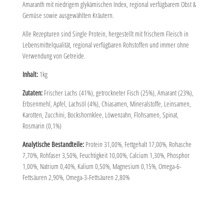
Amaranth mit niedrigem glykämischen Index, regional verfügbarem Obst &
Gemüse sowie ausgewählten Kräutern.
Alle Rezepturen sind Single Protein, hergestellt mit frischem Fleisch in
Lebensmittelqualität, regional verfügbaren Rohstoffen und immer ohne
Verwendung von Getreide.
Inhalt:
1kg
Zutaten:
Frischer Lachs (41%), getrockneter Fisch (25%), Amarant (23%),
Erbsenmehl, Apfel, Lachsöl (4%), Chiasamen, Mineralstoffe, Leinsamen,
Karotten, Zucchini, Bockshornklee, Löwenzahn, Flohsamen, Spinat,
Rosmarin (0,1%)
Analytische Bestandteile:
Protein 31,00%, Fettgehalt 17,00%, Rohasche
7,70%, Rohfaser 3,50%, Feuchtigkeit 10,00%, Calcium 1,30%, Phosphor
1,00%, Natrium 0,40%, Kalium 0,50%, Magnesium 0,15%, Omega-6-
Fettsäuren 2,90%, Omega-3-Fettsäuren 2,80%