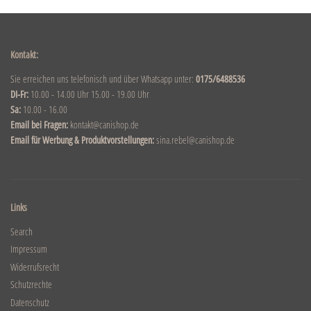
Kontakt:
Sie erreichen uns telefonisch und über Whatsapp unter:
0175/6488536
DI-Fr:
10.00 - 14.00 Uhr 15.00 - 19.00 Uhr
Sa:
10.00 - 16.00
Email bei Fragen:
kontakt@canishop.de
Email für Werbung & Produktvorstellungen:
sina.rebel@canishop.de
Links
Search
Impressum
Widerrufsrecht
Schutzrechte
Datenschutz