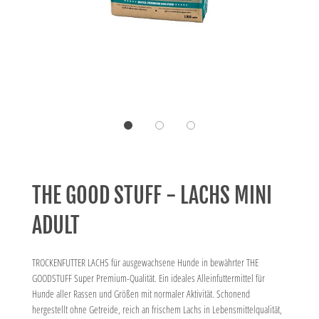
THE GOOD STUFF - LACHS MINI
ADULT
TROCKENFUTTER LACHS für ausgewachsene Hunde in bewährter THE
GOODSTUFF Super Premium-Qualität. Ein ideales Alleinfuttermittel für
Hunde aller Rassen und Größen mit normaler Aktivität. Schonend
hergestellt ohne Getreide, reich an frischem Lachs in Lebensmittelqualität,