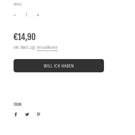
MENGE
−
+
Normaler
Preis
€14,90
inkl. MwSt. zzgl.
Versandkosten
WILL ICH HABEN
TEILEN