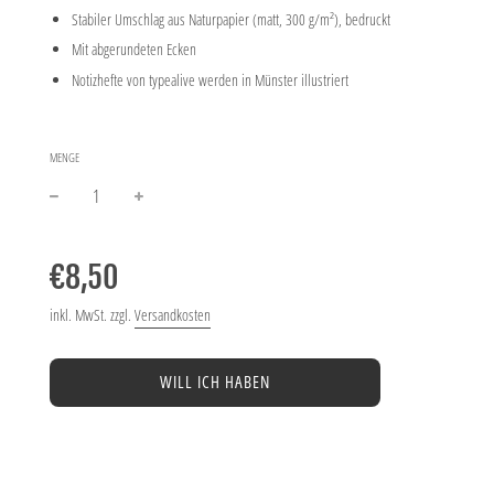
Stabiler Umschlag aus Naturpapier (matt, 300 g/m²), bedruckt
Mit abgerundeten Ecken
Notizhefte von typealive werden in Münster illustriert
MENGE
−
+
Normaler
Preis
€8,50
inkl. MwSt. zzgl.
Versandkosten
WILL ICH HABEN