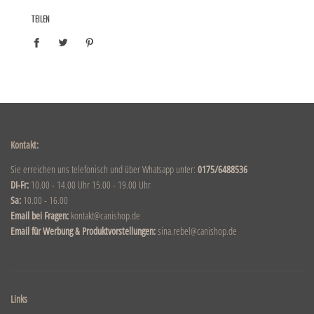
TEILEN
Kontakt:
Sie erreichen uns telefonisch und über Whatsapp unter:
0175/6488536
DI-Fr:
10.00 - 14.00 Uhr 15.00 - 19.00 Uhr
Sa:
10.00 - 16.00
Email bei Fragen:
kontakt@canishop.de
Email für Werbung & Produktvorstellungen:
sina.rebel@canishop.de
Links