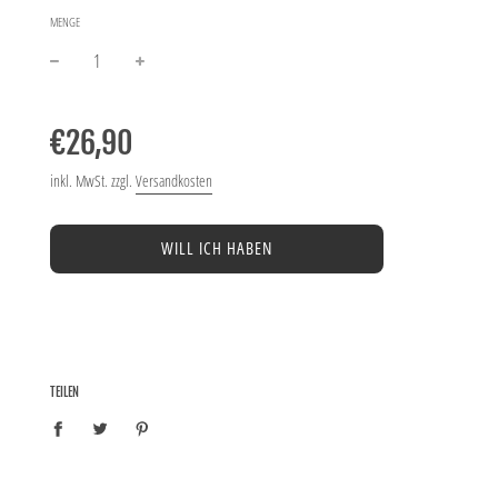
MENGE
−
+
Normaler
Preis
€26,90
inkl. MwSt. zzgl.
Versandkosten
WILL ICH HABEN
TEILEN