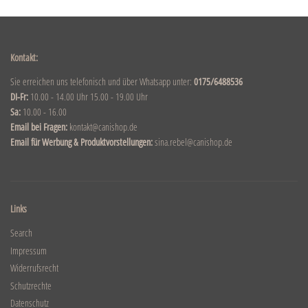
Kontakt:
Sie erreichen uns telefonisch und über Whatsapp unter:
0175/6488536
DI-Fr:
10.00 - 14.00 Uhr 15.00 - 19.00 Uhr
Sa:
10.00 - 16.00
Email bei Fragen:
kontakt@canishop.de
Email für Werbung & Produktvorstellungen:
sina.rebel@canishop.de
Links
Search
Impressum
Widerrufsrecht
Schutzrechte
Datenschutz