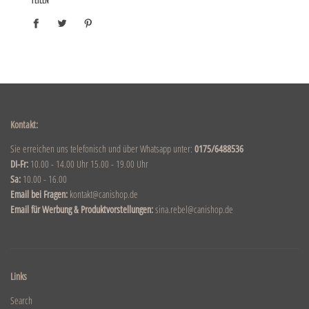
TEILEN
Kontakt:
Sie erreichen uns telefonisch und über Whatsapp unter:
0175/6488536
DI-Fr:
10.00 - 14.00 Uhr 15.00 - 19.00 Uhr
Sa:
10.00 - 16.00
Email bei Fragen:
kontakt@canishop.de
Email für Werbung & Produktvorstellungen:
sina.rebel@canishop.de
Links
Search