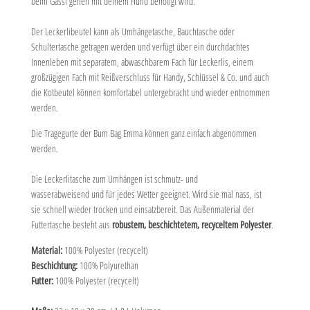
beim Gassi gehen mit deinem Hund benötigt wird.
Der Leckerlibeutel kann als Umhängetasche, Bauchtasche oder
Schultertasche getragen werden und verfügt über ein durchdachtes
Innenleben mit separatem, abwaschbarem Fach für Leckerlis, einem
großzügigen Fach mit Reißverschluss für Handy, Schlüssel & Co. und auch
die Kotbeutel können komfortabel untergebracht und wieder entnommen
werden.
Die Tragegurte der Bum Bag Emma können ganz einfach abgenommen
werden.
Die Leckerlitasche zum Umhängen ist schmutz- und
wasserabweisend und für jedes Wetter geeignet. Wird sie mal nass, ist
sie schnell wieder trocken und einsatzbereit. Das Außenmaterial der
Futtertasche besteht aus
robustem, beschichtetem, recyceltem Polyester
.
Material:
100% Polyester (recycelt)
Beschichtung:
100% Polyurethan
Futter:
100% Polyester (recycelt)