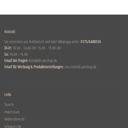
Kontakt:
Sie erreichen uns telefonisch und über Whatsapp unter:
0175/6488536
DI-Fr:
10.00 - 14.00 Uhr 15.00 - 19.00 Uhr
Sa:
10.00 - 16.00
Email bei Fragen:
kontakt@canishop.de
Email für Werbung & Produktvorstellungen:
sina.rebel@canishop.de
Links
Search
Impressum
Widerrufsrecht
Schutzrechte