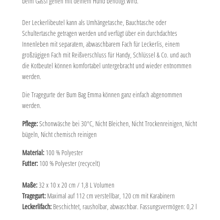
beim Gassi gehen mit deinem Hund benötigt wird.
Der Leckerlibeutel kann als Umhängetasche, Bauchtasche oder
Schultertasche getragen werden und verfügt über ein durchdachtes
Innenleben mit separatem, abwaschbarem Fach für Leckerlis, einem
großzügigen Fach mit Reißverschluss für Handy, Schlüssel & Co. und auch
die Kotbeutel können komfortabel untergebracht und wieder entnommen
werden.
Die Tragegurte der Bum Bag Emma können ganz einfach abgenommen
werden.
Pflege:
Schonwäsche bei 30°C, Nicht Bleichen, Nicht Trockenreinigen, Nicht
bügeln, Nicht chemisch reinigen
Material:
100 % Polyester
Futter:
100 % Polyester (recycelt)
Maße:
32 x 10 x 20 cm / 1,8 L Volumen
Tragegurt:
Maximal auf 112 cm verstellbar, 120 cm mit Karabinern
Leckerlifach:
Beschichtet, rausholbar, abwaschbar. Fassungsvermögen: 0,2 l