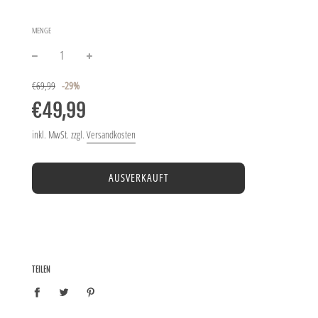
MENGE
−
+
Sonderpreis
Normaler
€69,99
-
29%
Preis
€49,99
inkl. MwSt. zzgl.
Versandkosten
AUSVERKAUFT
TEILEN