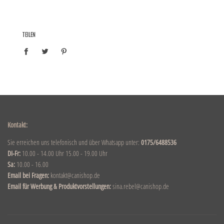
TEILEN
Kontakt:
Sie erreichen uns telefonisch und über Whatsapp unter:
0175/6488536
DI-Fr:
10.00 - 14.00 Uhr 15.00 - 19.00 Uhr
Sa:
10.00 - 16.00
Email bei Fragen:
kontakt@canishop.de
Email für Werbung & Produktvorstellungen:
sina.rebel@canishop.de