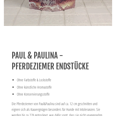
PAUL & PAULINA -
PFERDEZIEMER ENDSTÜCKE
Ohne Farbstoffe & Lockstoffe
Ohne künstliche Aromastoffe
Ohne Konservierungsstoffe
Die Pferdeziemer von Paul&Paulina sind auf ca. 12 cm geschnitten und
eignen sich als Kauvergnügen besonders für Hunde mit Intoleranzen. Sie
werden bis zu 72h getrocknet, was dafür sorgt, dass sie nicht unangenehm