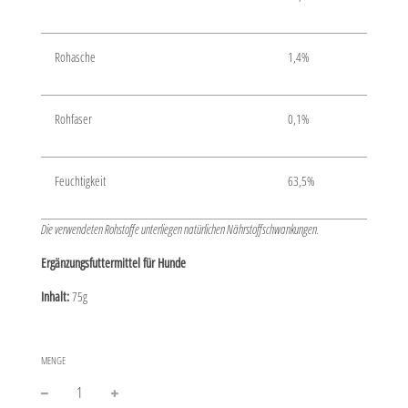
Rohasche
1,4%
Rohfaser
0,1%
Feuchtigkeit
63,5%
Die verwendeten Rohstoffe unterliegen natürlichen Nährstoffschwankungen.
Ergänzungsfuttermittel für Hunde
Inhalt:
75g
MENGE
−
+