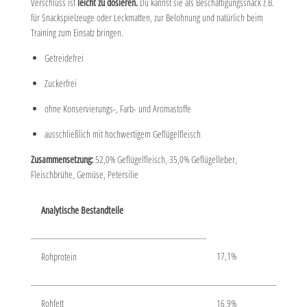
Verschluss ist
leicht zu dosieren.
Du kannst sie als Beschäftigungssnack z.B.
für
Snackspielzeuge oder Leckmatten, zur Belohnung und natürlich beim
Training zum Einsatz bringen.
Getreidefrei
Zuckerfrei
ohne Konservierungs-, Farb- und Aromastoffe
ausschließlich mit hochwertigem Geflügelfleisch
Zusammensetzung:
52,0% Geflügelfleisch, 35,0% Geflügelleber,
Fleischbrühe, Gemüse, Petersilie
Analytische Bestandteile
17,1%
Rohprotein
Rohfett
16,9%