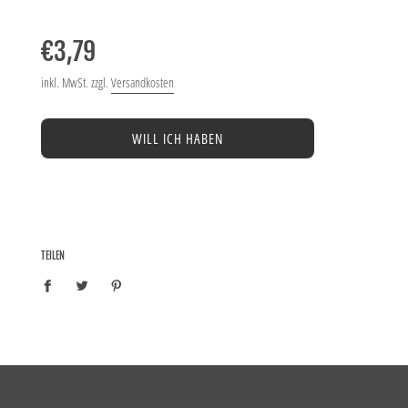
Normaler
Preis
€3,79
inkl. MwSt. zzgl.
Versandkosten
WILL ICH HABEN
TEILEN